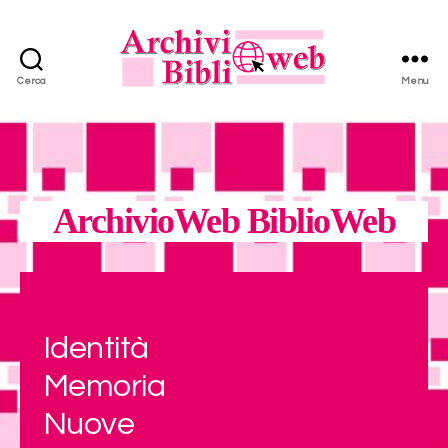
Cerca
Menu
ArchivioWeb
BiblioWeb
-
ILSREC
ArchivioWeb BiblioWeb
Identità
Memoria
Nuove