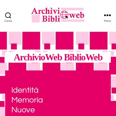
Cerca
Menu
ArchivioWeb
BiblioWeb
-
ILSREC
ArchivioWeb BiblioWeb
Identità
Memoria
Nuove